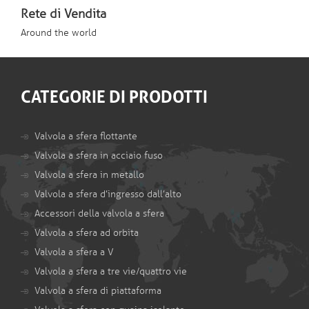
Rete di Vendita
Around the world
CATEGORIE DI PRODOTTI
Valvola a sfera flottante
Valvola a sfera in acciaio fuso
Valvola a sfera in metallo
Valvola a sfera d’ingresso dall’alto
Accessori della valvola a sfera
Valvola a sfera ad orbita
Valvola a sfera a V
Valvola a sfera a tre vie/quattro vie
Valvola a sfera di piattaforma