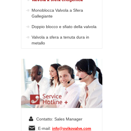
si appli
diverse 
Monoblocca Valvola a Sfera
funzion
Gallegiante
trasmiss
Doppio blocco e sfiato della valvola
quella p
connette 
Valvola a sfera a tenuta dura in
metallo
Contatto: Sales Manager
E-mail:
info@ovikovalve.com