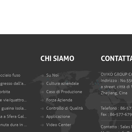
CHI SIAMO
CONTATT
OVIKO GROUP CO
acciaio fuso
Su Noi
Indirizzo : No.5
Valvola a sfera d’ingresso dall’alto
Cultura aziendale
a street, città d
orbita
Caso di Produzione
Zhejiang, Cina
Valvola a sfera a tre vie/quattro vie
Forza Azienda
Valvola a sfera con guaina isolante
Controllo di Qualità
Telefono : 86-5
Fax : 86-577-67
Monoblocca Valvola a Sfera Gallegiante
Applicazione
Valvola a sfera a tenuta dura in metallo
Video Center
Contatto : Sales