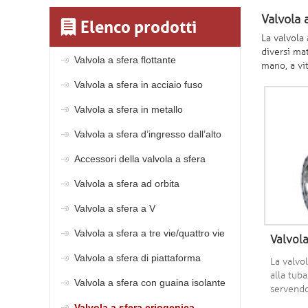
Valvola 
Elenco prodotti
La valvola
diversi ma
Valvola a sfera flottante
mano, a vit
Valvola a sfera in acciaio fuso
Valvola a sfera in metallo
Valvola a sfera d’ingresso dall’alto
Accessori della valvola a sfera
Valvola a sfera ad orbita
Valvola a sfera a V
Valvola a sfera a tre vie/quattro vie
Valvola
Valvola a sfera di piattaforma
La valvol
alla tub
Valvola a sfera con guaina isolante
servendo
la media 
Valvola a sfera criogenica