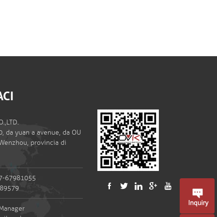
ACI
.,LTD.
50, da yuan a avenue, da OU
i Wenzhou, provincia di
77-67981055
989579
 Manager