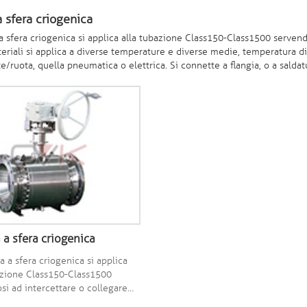
a sfera criogenica
 a sfera criogenica si applica alla tubazione Class150-Class1500 servend
teriali si applica a diverse temperature e diverse medie, temperatura
e/ruota, quella pneumatica o elettrica. Si connette a flangia, o a saldat
 a sfera criogenica
a a sfera criogenica si applica
azione Class150-Class1500
si ad intercettare o collegare
nei tubi, con diversi materiali